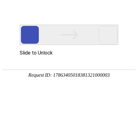
欢迎访问巩义市瑞兴供水设备有限公司!
巩义市瑞兴供水设备
——定制化产品及
网站首页
关于瑞兴
行业动态
案例现场
当前位置：
巩义市瑞兴供水设备有限公司
>
产品中心
>
热力管道补偿器
> 正文
直埋波纹补偿器
联系我们
直埋 波纹补偿器 是补偿器的一种，直埋波纹补偿器采用奥氏体不锈钢
材料或按用户要求的材料制造，具有优良的柔软性，耐蚀性，耐高温性