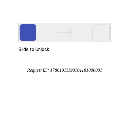
欢迎访问巩义市瑞兴供水设备有限公司!
巩义市瑞兴供水设备
——定制化产品及
网站首页
关于瑞兴
行业动态
案例现场
天津B2F双法兰限位伸缩接头材质
联系我们
天津B2F双法兰限位伸缩接头材质
发布时间：
21-06-27
浏览
1075