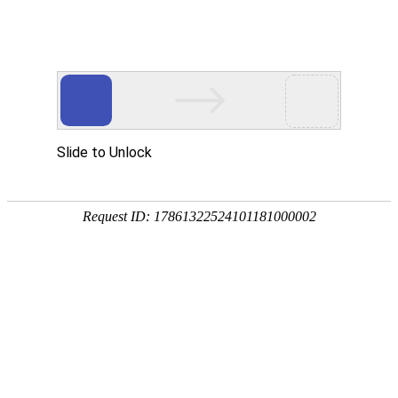
欢迎访问巩义市瑞兴供水设备有限公司!
巩义市瑞兴供水设备
——定制化产品及
网站首页
关于瑞兴
行业动态
案例现场
当前位置：
巩义市瑞兴供水设备有限公司
>
产品中心
>
过滤器系列
> 正
文
对焊管件-弯头
联系我们
热压弯头、热压三通或锻件成形时，通常是先行将原料加热到所需要
的温度，再放入模具中压制或锻制成形。带焊缝的管件包括两种情况：一