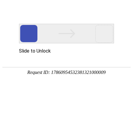
欢迎访问巩义市瑞兴供水设备有限公司!
巩义市瑞兴供水设备
——定制化产品及
网站首页
关于瑞兴
行业动态
案例现场
杭州
联系我们
杭州
发布时间：
18-09-14
浏览
1535